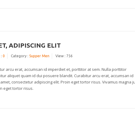
, ADIPISCING ELIT
 :
0
Category :
Supper Men
View : 756
r arcu erat, accumsan id imperdiet et, porttitor at sem. Nulla porttitor
bitur aliquet quam id dui posuere blandit. Curabitur arcu erat, accumsan id
 amet, consectetur adipiscing elit. Proin eget tortor risus. Vivamus magna j
n eget tortor risus.