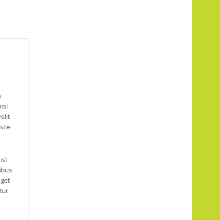
m
isl
elit
stie
isl
cibus
eget
tur