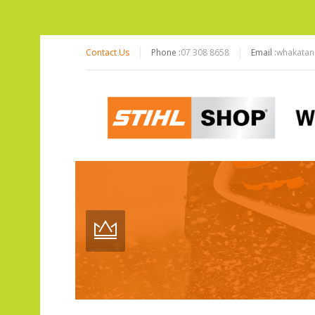
Contact Us
Phone :
07 308 8658
Email :
whakatan