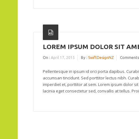
LOREM IPSUM DOLOR SIT AMET
On :
April 17, 2015
By :
SwiftDesignNZ
Comments
Pellentesque in ipsum id orci porta dapibus. Curabitu
accumsan tincidunt. Sed porttitor lectus nibh. Cura
imperdiet et, porttitor at sem. Lorem ipsum dolor sit
lacinia eget consectetur sed, convallis at tellus. Proi