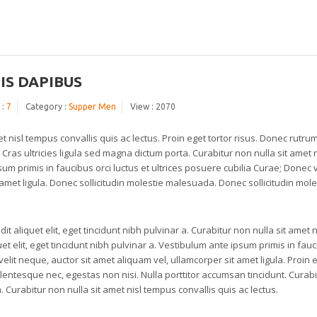
UIS DAPIBUS
 :
7
Category :
Supper Men
View : 2070
et nisl tempus convallis quis ac lectus. Proin eget tortor risus. Donec rutru
Cras ultricies ligula sed magna dictum porta. Curabitur non nulla sit amet n
um primis in faucibus orci luctus et ultrices posuere cubilia Curae; Donec v
amet ligula. Donec sollicitudin molestie malesuada. Donec sollicitudin mole
 aliquet elit, eget tincidunt nibh pulvinar a. Curabitur non nulla sit amet n
et elit, eget tincidunt nibh pulvinar a. Vestibulum ante ipsum primis in fau
velit neque, auctor sit amet aliquam vel, ullamcorper sit amet ligula. Proin 
lentesque nec, egestas non nisi. Nulla porttitor accumsan tincidunt. Curabi
. Curabitur non nulla sit amet nisl tempus convallis quis ac lectus.