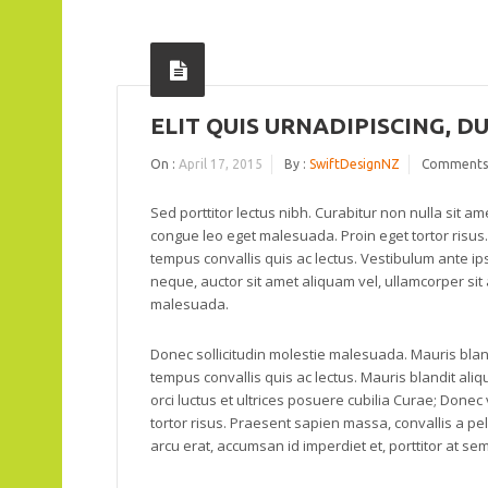
ELIT QUIS URNADIPISCING, D
On :
April 17, 2015
By :
SwiftDesignNZ
Comments
Sed porttitor lectus nibh. Curabitur non nulla sit am
congue leo eget malesuada. Proin eget tortor risus. 
tempus convallis quis ac lectus. Vestibulum ante ips
neque, auctor sit amet aliquam vel, ullamcorper sit 
malesuada.
Donec sollicitudin molestie malesuada. Mauris blandit
tempus convallis quis ac lectus. Mauris blandit aliqu
orci luctus et ultrices posuere cubilia Curae; Donec 
tortor risus. Praesent sapien massa, convallis a pel
arcu erat, accumsan id imperdiet et, porttitor at sem