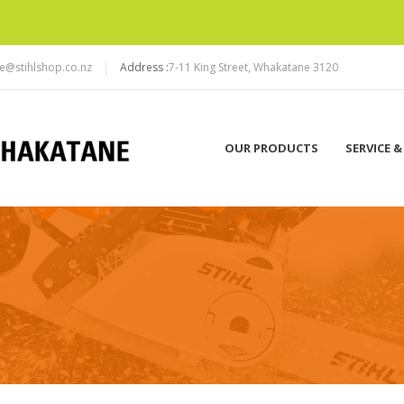
e@stihlshop.co.nz
Address :
7-11 King Street, Whakatane 3120
OUR PRODUCTS
SERVICE &