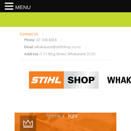
MENU
Contact Us
Phone :
07 308 8658
Email :
whakatane@stihlshop.co.nz
Address :
7-11 King Street, Whakatane 3120
Home
/
light