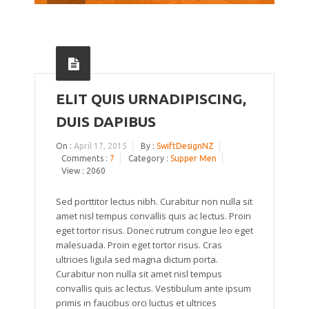
ELIT QUIS URNADIPISCING,
DUIS DAPIBUS
On :
April 17, 2015
By :
SwiftDesignNZ
Comments :
7
Category :
Supper Men
View : 2060
Sed porttitor lectus nibh. Curabitur non nulla sit
amet nisl tempus convallis quis ac lectus. Proin
eget tortor risus. Donec rutrum congue leo eget
malesuada. Proin eget tortor risus. Cras
ultricies ligula sed magna dictum porta.
Curabitur non nulla sit amet nisl tempus
convallis quis ac lectus. Vestibulum ante ipsum
primis in faucibus orci luctus et ultrices