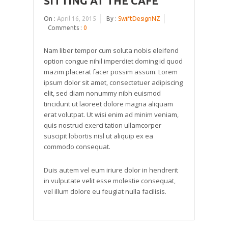
SITTING AT THE CAFE
On :
April 16, 2015
By :
SwiftDesignNZ
Comments :
0
Nam liber tempor cum soluta nobis eleifend
option congue nihil imperdiet doming id quod
mazim placerat facer possim assum. Lorem
ipsum dolor sit amet, consectetuer adipiscing
elit, sed diam nonummy nibh euismod
tincidunt ut laoreet dolore magna aliquam
erat volutpat. Ut wisi enim ad minim veniam,
quis nostrud exerci tation ullamcorper
suscipit lobortis nisl ut aliquip ex ea
commodo consequat.
Duis autem vel eum iriure dolor in hendrerit
in vulputate velit esse molestie consequat,
vel illum dolore eu feugiat nulla facilisis.