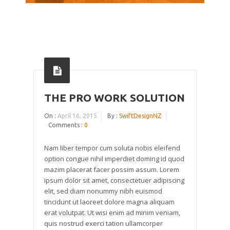
THE PRO WORK SOLUTION
On :
April 16, 2015
By :
SwiftDesignNZ
Comments :
0
Nam liber tempor cum soluta nobis eleifend
option congue nihil imperdiet doming id quod
mazim placerat facer possim assum. Lorem
ipsum dolor sit amet, consectetuer adipiscing
elit, sed diam nonummy nibh euismod
tincidunt ut laoreet dolore magna aliquam
erat volutpat. Ut wisi enim ad minim veniam,
quis nostrud exerci tation ullamcorper