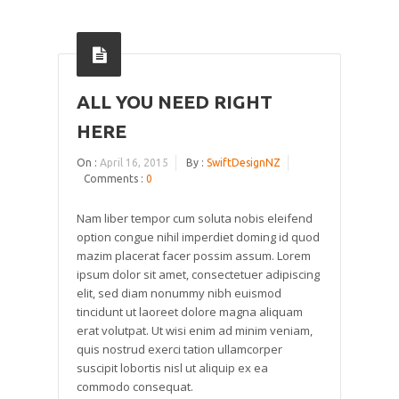
ALL YOU NEED RIGHT
HERE
On :
April 16, 2015
By :
SwiftDesignNZ
Comments :
0
Nam liber tempor cum soluta nobis eleifend
option congue nihil imperdiet doming id quod
mazim placerat facer possim assum. Lorem
ipsum dolor sit amet, consectetuer adipiscing
elit, sed diam nonummy nibh euismod
tincidunt ut laoreet dolore magna aliquam
erat volutpat. Ut wisi enim ad minim veniam,
quis nostrud exerci tation ullamcorper
suscipit lobortis nisl ut aliquip ex ea
commodo consequat.