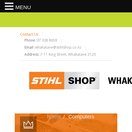
MENU
Contact Us
Phone :
07 308 8658
Email :
whakatane@stihlshop.co.nz
Address :
7-11 King Street, Whakatane 3120
Home
/
Computers